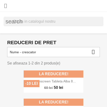

search
REDUCERI DE PRET

Nume - crescator
Se afiseaza 1-2 din 2 produs(e)
LA REDUCERE!
Touchscreen Tableta Alba 8...
-10 LEI
50 lei
60 lei
LA REDUCERE!