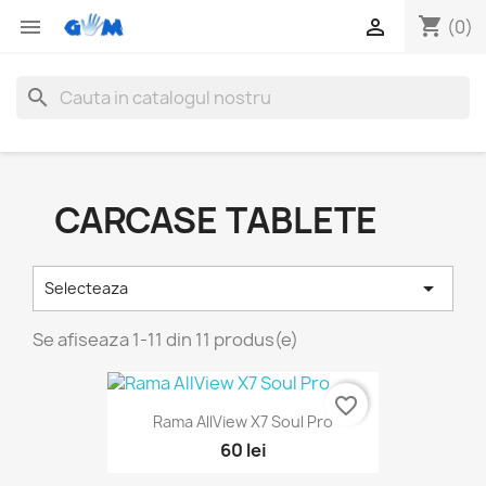
shopping_cart


(0)
search
CARCASE TABLETE

Selecteaza
Se afiseaza 1-11 din 11 produs(e)
favorite_border
Rama AllView X7 Soul Pro
60 lei