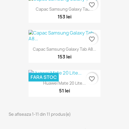
favorite_border
Capac Samsung Galaxy Tab...
153 lei
favorite_border
Capac Samsung Galaxy Tab A8...
153 lei
FARA STOC
favorite_border
Huawei Mate 20 Lite...
51 lei
Se afiseaza 1-11 din 11 produs(e)