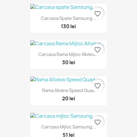
favorite_border
Carcasa Spate Samsung...
130 lei
favorite_border
Carcasa Rama Mijloc Allview...
30 lei
favorite_border
Rama Allview Speed Quad
20 lei
favorite_border
Carcasa Mijloc Samsung...
51 lei