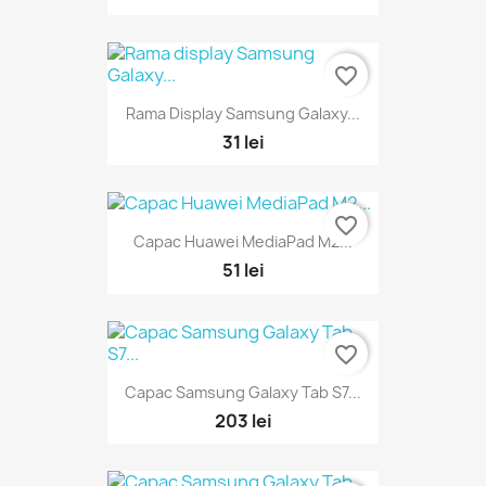
favorite_border
Rama Display Samsung Galaxy...
31 lei
favorite_border
Capac Huawei MediaPad M2...
51 lei
favorite_border
Capac Samsung Galaxy Tab S7...
203 lei