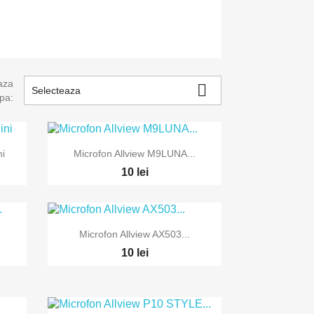
aza

Selecteaza
pa:

Vizualizare rapida
ni
Microfon Allview M9LUNA...
10 lei

Vizualizare rapida
.
Microfon Allview AX503...
10 lei