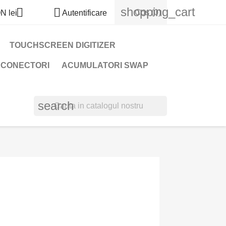
shopping_cart


Cos
(0)
N lei
Autentificare
TOUCHSCREEN DIGITIZER
 CONECTORI
ACUMULATORI SWAP
search