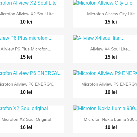


Vizualizare rapida
Vizualizare rapida
Microfon Allview X2 Soul Lite
Microfon Allview City Life
10 lei
15 lei


Vizualizare rapida
Vizualizare rapida
Allview P6 Plus Microfon...
Allview X4 Soul Lite...
15 lei
15 lei


Vizualizare rapida
Vizualizare rapida
icrofon Allview P6 ENERGY...
Microfon Allview P9 ENERGY.
10 lei
16 lei


Vizualizare rapida
Vizualizare rapida
Microfon X2 Soul Original
Microfon Nokia Lumia 930..
16 lei
10 lei