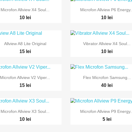


Vizualizare rapida
Vizualizare rapida
Microfon Allview X4 Soul...
Microfon Allview P6 Energy..
10 lei
10 lei


Vizualizare rapida
Vizualizare rapida
Allview A8 Lite Original
Vibrator Allview X4 Soul...
15 lei
10 lei


Vizualizare rapida
Vizualizare rapida
Microfon Allview V2 Viper...
Flex Microfon Samsung...
15 lei
40 lei


Vizualizare rapida
Vizualizare rapida
Microfon Allview X3 Soul...
Microfon Allview P9 Energy..
10 lei
5 lei