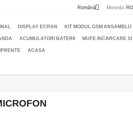

Română
Moneda:
RO
INAL
DISPLAY ECRAN
KIT MODUL GSM ANSAMBLU
BANDA
ACUMULATORI BATERII
MUFE INCARCARE SI
MPRENTE
ACASA
MICROFON