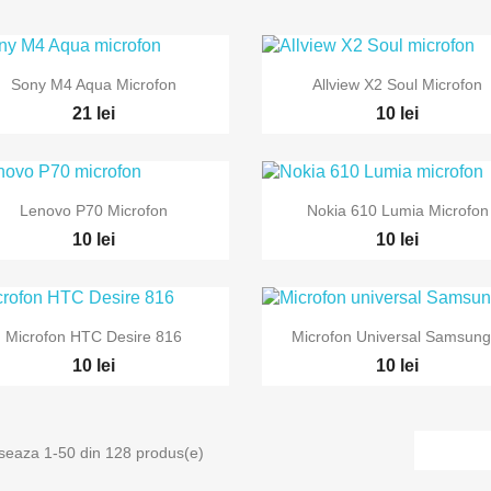


Vizualizare rapida
Vizualizare rapida
Sony M4 Aqua Microfon
Allview X2 Soul Microfon
21 lei
10 lei


Vizualizare rapida
Vizualizare rapida
Lenovo P70 Microfon
Nokia 610 Lumia Microfon
10 lei
10 lei


Vizualizare rapida
Vizualizare rapida
Microfon HTC Desire 816
Microfon Universal Samsung.
10 lei
10 lei
iseaza 1-50 din 128 produs(e)