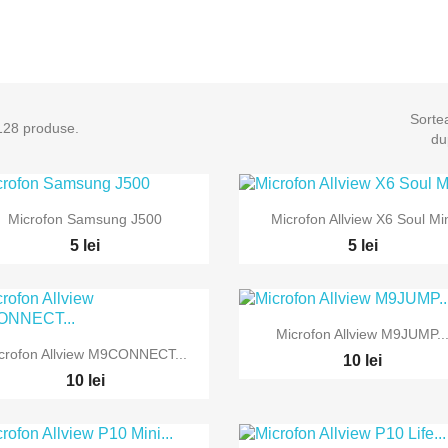
Sorte
128 produse.
du


Vizualizare rapida
Vizualizare rapida
Microfon Samsung J500
Microfon Allview X6 Soul Mi
5 lei
5 lei

Vizualizare rapida
Microfon Allview M9JUMP..

Vizualizare rapida
crofon Allview M9CONNECT...
10 lei
10 lei