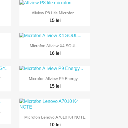

Vizualizare rapida
Allview P8 Life Microfon...
15 lei

Vizualizare rapida
Microfon Allview X4 SOUL...
16 lei

Vizualizare rapida
..
Microfon Allview P9 Energy...
15 lei
.

Vizualizare rapida
Microfon Lenovo A7010 K4 NOTE
10 lei