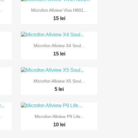

Vizualizare rapida
.
Microfon Allview Viva H801...
15 lei

Vizualizare rapida
Microfon Allview X4 Soul...
15 lei

Vizualizare rapida
Microfon Allview X5 Soul...
5 lei

Vizualizare rapida
.
Microfon Allview P9 Life...
10 lei