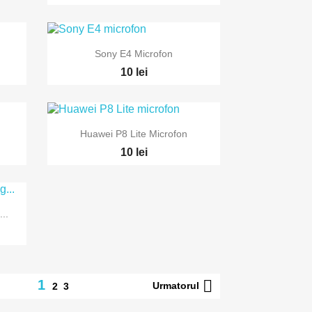

Vizualizare rapida
Sony E4 Microfon
10 lei

Vizualizare rapida
Huawei P8 Lite Microfon
10 lei
..

1
Urmatorul
2
3