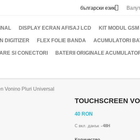

български език
Валут
INAL
DISPLAY ECRAN AFISAJ LCD
KIT MODUL GS
 DIGITIZER
FLEX FOLIE BANDA
ACUMULATORI BAT
ARE SI CONECTORI
BATERII ORIGINALE ACUMULATOR
n Vonino Pluri Universal
TOUCHSCREEN VON
40 RON
С вкл. данък
48H
Количество