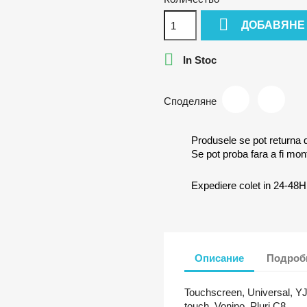

ДОБАВЯНЕ

In Stoc
Споделяне
Produsele se pot returna 
Se pot proba fara a fi mon
Expediere colet in 24-48H
Описание
Подробн
Touchscreen, Universal, 
touch, Vonino, Pluri C8,