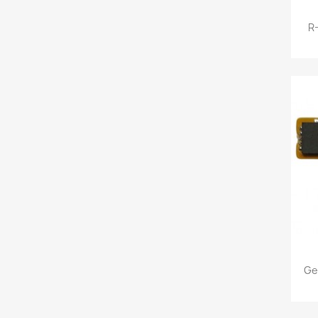
R-
Ge