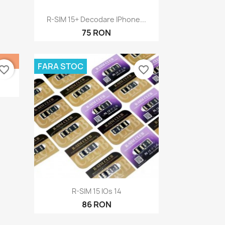
Бърз преглед

R-SIM 15+ Decodare IPhone...
75 RON
FARA STOC
vorite_border
favorite_border
S
Бърз преглед

R-SIM 15 IOs 14
86 RON