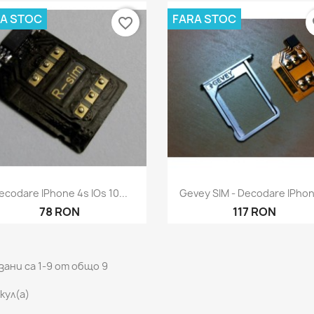
A STOC
FARA STOC
favorite_border
fa
Бърз преглед
Бърз преглед


ecodare IPhone 4s IOs 10...
Gevey SIM - Decodare IPhon
78 RON
117 RON
ани са 1-9 от общо 9
кул(а)