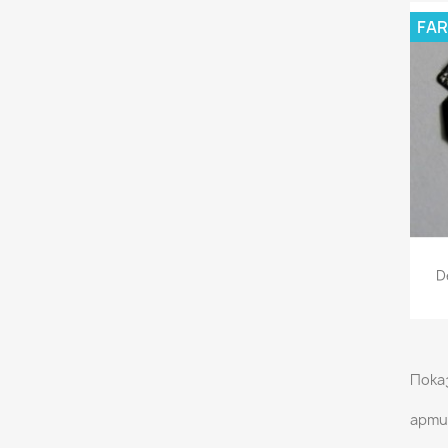
FAR
D
Показ
арти