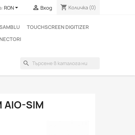
shopping_cart


Количка
(0)
а:
RON
Вход
NSAMBLU
TOUCHSCREEN DIGITIZER
ONECTORI
О
search
 AIO-SIM