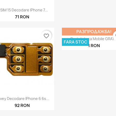
Бърз преглед

SIM 15 Decodare IPhone 7...
71 RON
РАЗПРОДАЖБА!
favorite_border
fa
Бърз преглед

Cartela Lyca Mobile GRATI
FARA STOC
1 RON
Бърз преглед

vey Decodare IPhone 6 6s...
92 RON