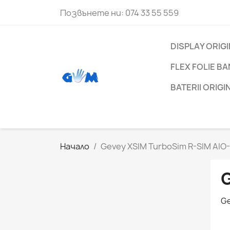
Позвънете ни:
074 33 55 559
DISPLAY ORIG
FLEX FOLIE B
BATERII ORIG
Начало
Gevey XSIM TurboSim R-SIM AIO
Ge