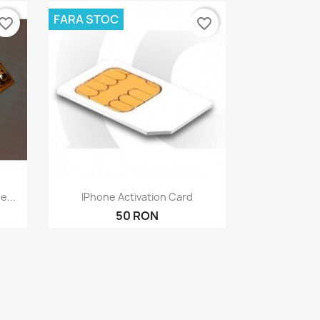
FARA STOC
vorite_border
favorite_border
Бърз преглед

e...
IPhone Activation Card
50 RON