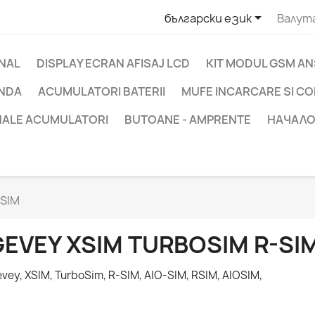

български език
Валут
INAL
DISPLAY ECRAN AFISAJ LCD
KIT MODUL GSM A
ANDA
ACUMULATORI BATERII
MUFE INCARCARE SI C
INALE ACUMULATORI
BUTOANE - AMPRENTE
НАЧАЛ
-SIM
GEVEY XSIM TURBOSIM R-SIM
vey, XSIM, TurboSim, R-SIM, AIO-SIM, RSIM, AIOSIM,