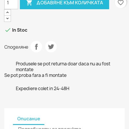

favorite_border
ДОБАВЯНЕ КЪМ КОЛИЧКАТА

In Stoc
Споделяне
Produsele se pot returna doar daca nu au fost
montate
Se pot proba fara a fi montate
Expediere colet in 24-48H
Описание