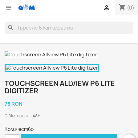
shopping_cart


(0)
search
TOUCHSCREEN ALLVIEW P6 LITE
DIGITIZER
78 RON
С вкл. данък
48H
Количество