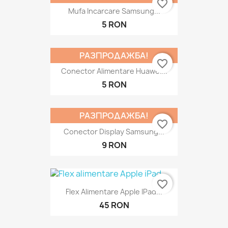
favorite_border
Mufa Incarcare Samsung...
5 RON
РАЗПРОДАЖБА!
favorite_border
Conector Alimentare Huawei...
5 RON
РАЗПРОДАЖБА!
favorite_border
Conector Display Samsung...
9 RON
favorite_border
Flex Alimentare Apple IPad...
45 RON