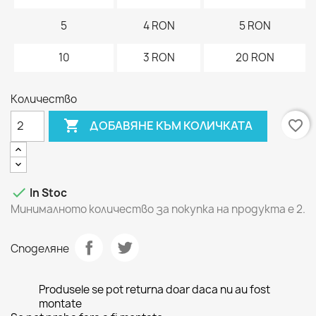
5
4 RON
5 RON
10
3 RON
20 RON
Количество

favorite_border
ДОБАВЯНЕ КЪМ КОЛИЧКАТА

In Stoc
Минималното количество за покупка на продукта е 2.
Споделяне
Produsele se pot returna doar daca nu au fost
montate