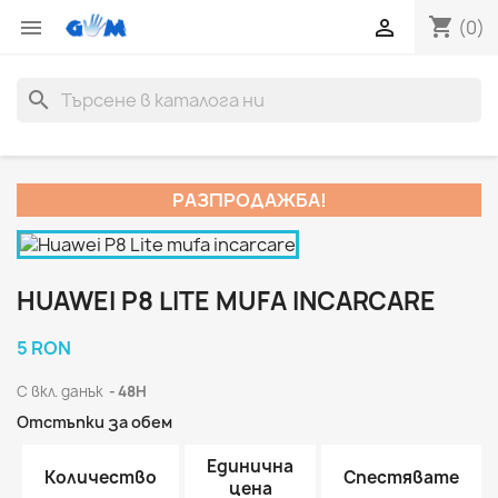
shopping_cart


(0)
search
РАЗПРОДАЖБА!
HUAWEI P8 LITE MUFA INCARCARE
5 RON
С вкл. данък
48H
Отстъпки за обем
Единична
Количество
Спестявате
цена