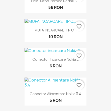
Flex Buton Pornire Redmi 11...
56 RON
favorite_border
MUFA INCARCARE TIP C...
10 RON
favorite_border
Conector Incarcare Nokia 2
6 RON
favorite_border
Conector Alimentare Nokia 3.4
5 RON