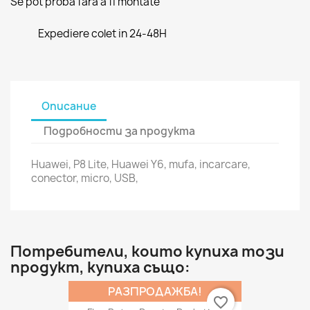
Se pot proba fara a fi montate
Expediere colet in 24-48H
Описание
Подробности за продукта
Huawei, P8 Lite, Huawei Y6, mufa, incarcare,
conector, micro, USB,
Потребители, които купиха този
продукт, купиха също:
РАЗПРОДАЖБА!
favorite_border