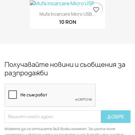
favorite_border
Mufa Incarcare Micro USB...
10 RON
Получавайте новини и съобщения за
разпродажби
Можете да се отпишете във всеки момент. За целта моля
намерете информацията за контакт с нас в правните условия.