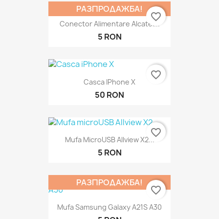
РАЗПРОДАЖБА!
favorite_border
Conector Alimentare Alcatel...
5 RON
favorite_border
Casca IPhone X
50 RON
favorite_border
Mufa MicroUSB Allview X2...
5 RON
РАЗПРОДАЖБА!
favorite_border
Mufa Samsung Galaxy A21S A30