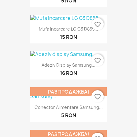
5 RON
favorite_border
Mufa Incarcare LG G3 D855...
15 RON
favorite_border
Adeziv Display Samsung...
16 RON
РАЗПРОДАЖБА!
favorite_border
Conector Alimentare Samsung...
5 RON
РАЗПРОДАЖБА!