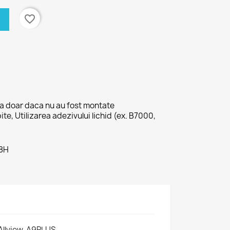
favorite_border
na doar daca nu au fost montate
pite, Utilizarea adezivului lichid (ex. B7000,
48H
Allview, A9PLUS,