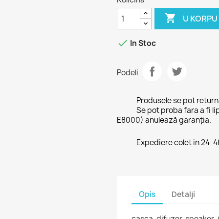

U KORPU

In Stoc
Podeli
Produsele se pot retur
Se pot proba fara a fi li
E8000) anulează garanția.
Expediere colet in 24-
Opis
Detalji
casca, difuzor, speaker, 