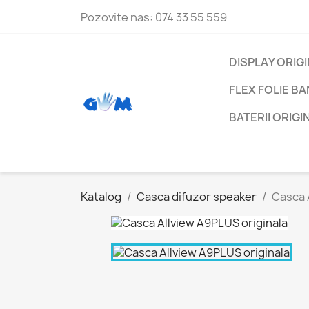
Pozovite nas:
074 33 55 559
DISPLAY ORIG
FLEX FOLIE B
BATERII ORIG
Katalog
Casca difuzor speaker
Casca 