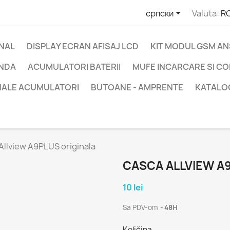

српски
Valuta:
RO
INAL
DISPLAY ECRAN AFISAJ LCD
KIT MODUL GSM A
ANDA
ACUMULATORI BATERII
MUFE INCARCARE SI C
INALE ACUMULATORI
BUTOANE - AMPRENTE
KATALO
Allview A9PLUS originala
CASCA ALLVIEW A
10 lei
Sa PDV-om
48H
Količina