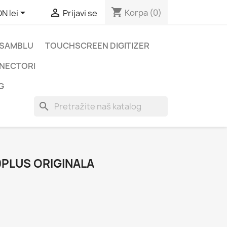
shopping_cart


Korpa
(0)
N lei
Prijavi se
NSAMBLU
TOUCHSCREEN DIGITIZER
ONECTORI
G
search
9PLUS ORIGINALA