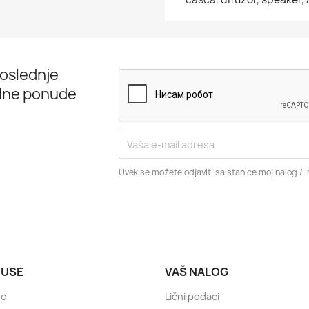
poslednje
jalne ponude
Uvek se možete odjaviti sa stanice moj nalog / i
USE
VAŠ NALOG
no
Lični podaci