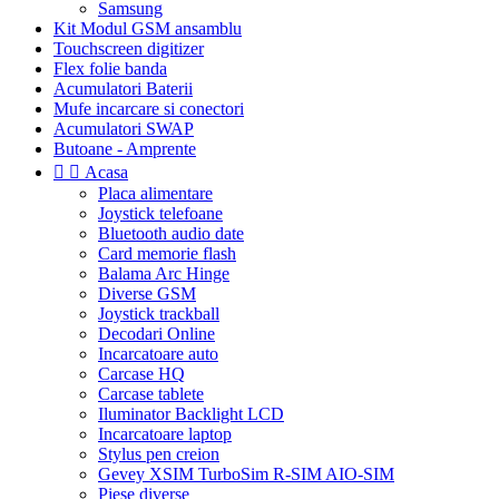
Samsung
Kit Modul GSM ansamblu
Touchscreen digitizer
Flex folie banda
Acumulatori Baterii
Mufe incarcare si conectori
Acumulatori SWAP
Butoane - Amprente


Acasa
Placa alimentare
Joystick telefoane
Bluetooth audio date
Card memorie flash
Balama Arc Hinge
Diverse GSM
Joystick trackball
Decodari Online
Incarcatoare auto
Carcase HQ
Carcase tablete
Iluminator Backlight LCD
Incarcatoare laptop
Stylus pen creion
Gevey XSIM TurboSim R-SIM AIO-SIM
Piese diverse