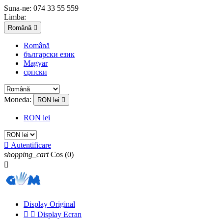
Suna-ne:
074 33 55 559
Limba:
Română

Română
български език
Magyar
српски
Moneda:
RON lei

RON lei

Autentificare
shopping_cart
Cos
(0)

Display Original


Display Ecran