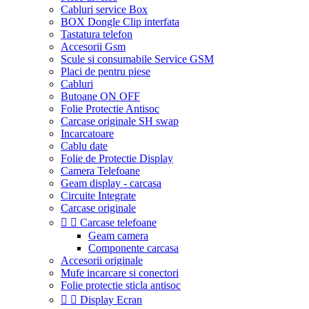
Cabluri service Box
BOX Dongle Clip interfata
Tastatura telefon
Accesorii Gsm
Scule si consumabile Service GSM
Placi de pentru piese
Cabluri
Butoane ON OFF
Folie Protectie Antisoc
Carcase originale SH swap
Incarcatoare
Cablu date
Folie de Protectie Display
Camera Telefoane
Geam display - carcasa
Circuite Integrate
Carcase originale


Carcase telefoane
Geam camera
Componente carcasa
Accesorii originale
Mufe incarcare si conectori
Folie protectie sticla antisoc


Display Ecran