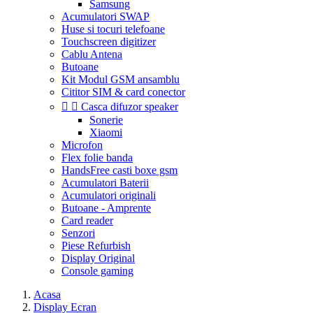
Samsung
Acumulatori SWAP
Huse si tocuri telefoane
Touchscreen digitizer
Cablu Antena
Butoane
Kit Modul GSM ansamblu
Cititor SIM & card conector


Casca difuzor speaker
Sonerie
Xiaomi
Microfon
Flex folie banda
HandsFree casti boxe gsm
Acumulatori Baterii
Acumulatori originali
Butoane - Amprente
Card reader
Senzori
Piese Refurbish
Display Original
Console gaming
Acasa
Display Ecran