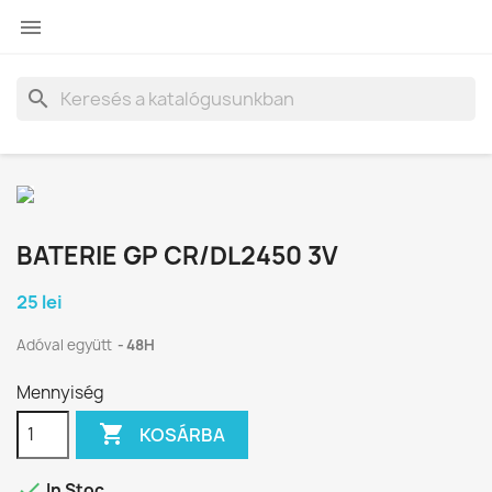

search
BATERIE GP CR/DL2450 3V
25 lei
Adóval együtt
48H
Mennyiség

KOSÁRBA

In Stoc